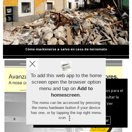
Cómo mantenerse a salvo en caso de terremoto
To add this web app to the home
screen open the browser option
Aviso sobre el Uso de cookies:
menu and tap on
Add to
Utilizamos cookies nuestras y de terceros para el
homescreen
.
funcionamiento del digital. Puedes consultar la
The menu can be accessed by pressing
lista de cookies y como desconectarlas.
Ver
the menu hardware button if your device
nuestra Política de Privacidad y Cookies
has one, or by tapping the top right menu
icon
.
Aceptar Cookies
Personalizar