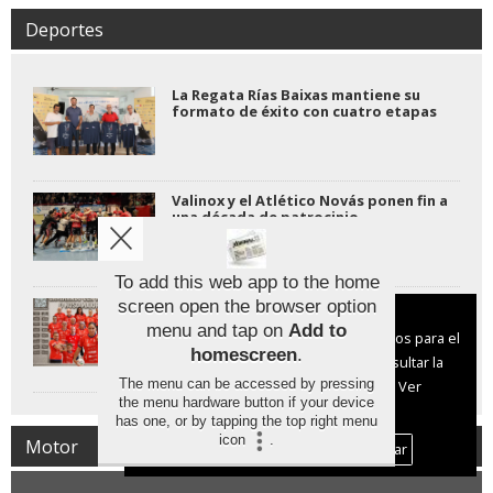
Deportes
La Regata Rías Baixas mantiene su
formato de éxito con cuatro etapas
Valinox y el Atlético Novás ponen fin a
una década de patrocinio
To add this web app to the home
El Club Balonmán Porriño lanza su
screen open the browser option
Aviso sobre el Uso de cookies:
campaña de abonados con "la gente"
menu and tap on
Add to
Utilizamos cookies nuestras y de terceros para el
como protagonista
homescreen
.
funcionamiento del digital. Puedes consultar la
The menu can be accessed by pressing
lista de cookies y como desconectarlas.
Ver
the menu hardware button if your device
nuestra Política de Privacidad y Cookies
has one, or by tapping the top right menu
icon
.
Motor
Aceptar Cookies
Personalizar