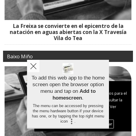
La Freixa se convierte en el epicentro de la
natación en aguas abiertas con la X Travesía
Vila do Tea
Baixo Miño
To add this web app to the home
screen open the browser option
Aviso sobre el Uso de cookies:
menu and tap on
Add to
Utilizamos cookies nuestras y de terceros para el
homescreen
.
funcionamiento del digital. Puedes consultar la
The menu can be accessed by pressing
lista de cookies y como desconectarlas.
Ver
the menu hardware button if your device
nuestra Política de Privacidad y Cookies
has one, or by tapping the top right menu
icon
.
Aceptar Cookies
Personalizar