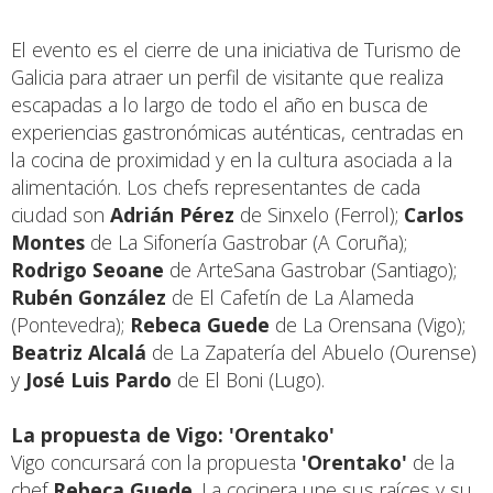
El evento es el cierre de una iniciativa de Turismo de
Galicia para atraer un perfil de visitante que realiza
escapadas a lo largo de todo el año en busca de
experiencias gastronómicas auténticas, centradas en
la cocina de proximidad y en la cultura asociada a la
alimentación. Los chefs representantes de cada
ciudad son
Adrián Pérez
de Sinxelo (Ferrol);
Carlos
Montes
de La Sifonería Gastrobar (A Coruña);
Rodrigo Seoane
de ArteSana Gastrobar (Santiago);
Rubén González
de El Cafetín de La Alameda
(Pontevedra);
Rebeca Guede
de La Orensana (Vigo);
Beatriz Alcalá
de La Zapatería del Abuelo (Ourense)
y
José Luis Pardo
de El Boni (Lugo).
La propuesta de Vigo: 'Orentako'
Vigo concursará con la propuesta
'Orentako'
de la
chef
Rebeca Guede
. La cocinera une sus raíces y su