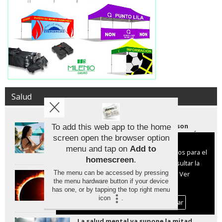
Salud
Los protectores solares stick son
To add this web app to the home
efectivos pero hasta cinco veces más
screen open the browser option
caros
Aviso sobre el Uso de cookies:
menu and tap on
Add to
Utilizamos cookies nuestras y de terceros para el
homescreen
.
funcionamiento del digital. Puedes consultar la
Proteger la vista durante el eclipse
The menu can be accessed by pressing
lista de cookies y como desconectarlas.
Ver
solar: claves para no dañar la retina
the menu hardware button if your device
nuestra Política de Privacidad y Cookies
has one, or by tapping the top right menu
icon
.
Aceptar Cookies
Personalizar
La salud mental ya supone la mitad