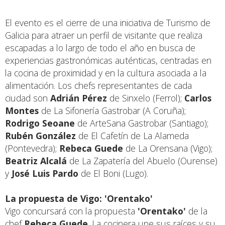
El evento es el cierre de una iniciativa de Turismo de
Galicia para atraer un perfil de visitante que realiza
escapadas a lo largo de todo el año en busca de
experiencias gastronómicas auténticas, centradas en
la cocina de proximidad y en la cultura asociada a la
alimentación. Los chefs representantes de cada
ciudad son
Adrián Pérez
de Sinxelo (Ferrol);
Carlos
Montes
de La Sifonería Gastrobar (A Coruña);
Rodrigo Seoane
de ArteSana Gastrobar (Santiago);
Rubén González
de El Cafetín de La Alameda
(Pontevedra);
Rebeca Guede
de La Orensana (Vigo);
Beatriz Alcalá
de La Zapatería del Abuelo (Ourense)
y
José Luis Pardo
de El Boni (Lugo).
La propuesta de Vigo: 'Orentako'
Vigo concursará con la propuesta
'Orentako'
de la
chef
Rebeca Guede
. La cocinera une sus raíces y su