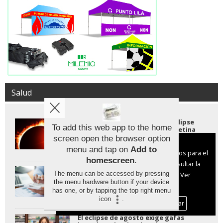
Salud
Proteger la vista durante el eclipse
To add this web app to the home
solar: claves para no dañar la retina
screen open the browser option
Aviso sobre el Uso de cookies:
menu and tap on
Add to
Utilizamos cookies nuestras y de terceros para el
homescreen
.
funcionamiento del digital. Puedes consultar la
La salud mental ya supone la mitad
The menu can be accessed by pressing
lista de cookies y como desconectarlas.
Ver
de las consultas laborales y el
the menu hardware button if your device
absentismo alcanza su nivel más alto
nuestra Política de Privacidad y Cookies
has one, or by tapping the top right menu
jamás registrado.
icon
.
Aceptar Cookies
Personalizar
El eclipse de agosto exige gafas