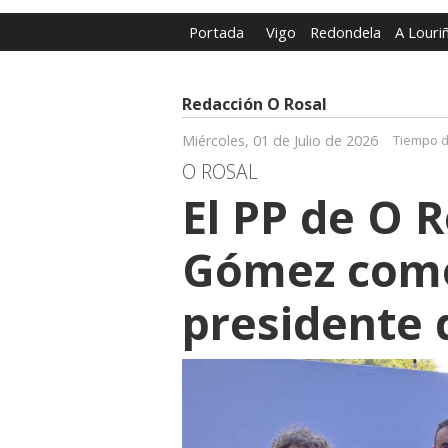
Portada
Vigo
Redondela
A Louri
Redacción O Rosal
Miércoles, 01 de Julio de 2026
Tiempo d
O ROSAL
El PP de O R
Gómez com
presidente 