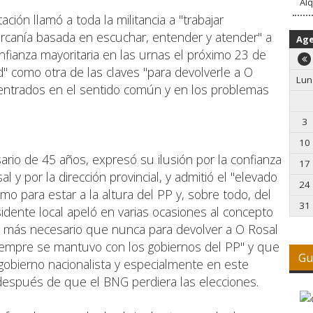
Alq
ción llamó a toda la militancia a "trabajar
ercanía basada en escuchar, entender y atender" a
Ag
onfianza mayoritaria en las urnas el próximo 23 de
d" como otra de las claves "para devolverle a O
Lun
centrados en el sentido común y en los problemas
3
10
rio de 45 años, expresó su ilusión por la confianza
17
l y por la dirección provincial, y admitió el "elevado
24
o para estar a la altura del PP y, sobre todo, del
31
idente local apeló en varias ocasiones al concepto
s más necesario que nunca para devolver a O Rosal
siempre se mantuvo con los gobiernos del PP" y que
Gu
gobierno nacionalista y especialmente en este
después de que el BNG perdiera las elecciones.