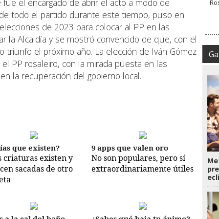
 fue el encargado de abrir el acto a modo de
 de todo el partido durante este tiempo, puso en
 elecciones de 2023 para colocar al PP en las
r la Alcaldía y se mostró convencido de que, con el
o triunfo el próximo año. La elección de Iván Gómez
Gal
el PP rosaleiro, con la mirada puesta en las
n la recuperación del gobierno local.
ías que existen?
9 apps que valen oro
s criaturas existen y
No son populares, pero sí
Met
cen sacadas de otro
extraordinariamente útiles
pre
ecl
eta
s a la cal del baño
¿Sabes qué baja tu ánimo?