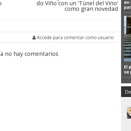
o
do Viño con un 'Túnel del Vino'
en 
par
como gran novedad
Accede para comentar como usuario
a no hay comentarios
El 
se 
De