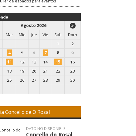
uiler de espacios para eventos
VISITAR WEB
enda
Agosto 2026
Mar
Mie
Jue
Vie
Sab
Dom
1
2
4
5
6
7
8
9
11
12
13
14
15
16
18
19
20
21
22
23
25
26
27
28
29
30
ía Concello de O Rosal
DATO NO DISPONIBLE
Concello do Rosal