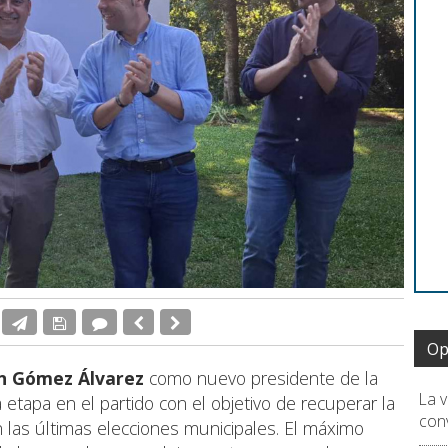
Op
n Gómez Álvarez
como nuevo presidente de la
La 
 etapa en el partido con el objetivo de recuperar la
conv
en las últimas elecciones municipales. El máximo