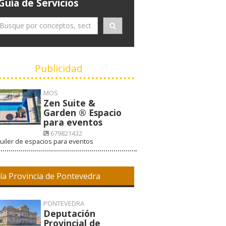
Guía de Servicios
Publicidad
MOS
Zen Suite &
Garden ® Espacio
para eventos
679821432
uiler de espacios para eventos
VISITAR WEB
ía Provincia de Pontevedra
PONTEVEDRA
Deputación
Provincial de