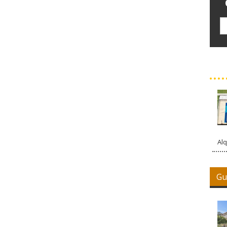
Alq
Gu