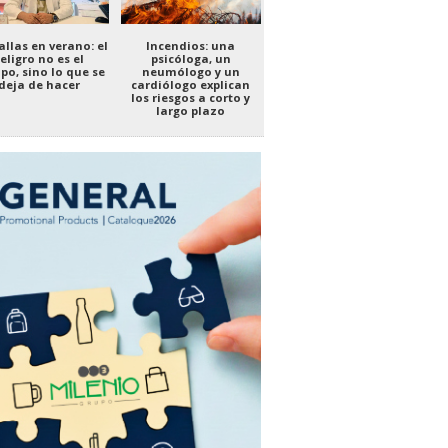
llas en verano: el
Incendios: una
eligro no es el
psicóloga, un
po, sino lo que se
neumólogo y un
deja de hacer
cardiólogo explican
los riesgos a corto y
largo plazo