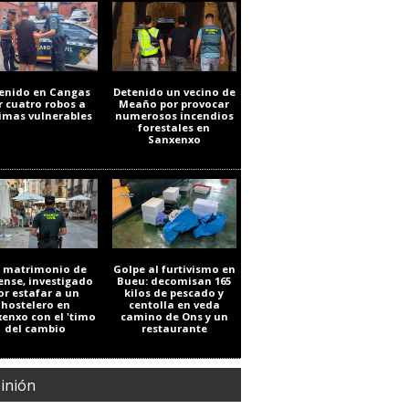
enido en Cangas
Detenido un vecino de
r cuatro robos a
Meaño por provocar
timas vulnerables
numerosos incendios
forestales en
Sanxenxo
 matrimonio de
Golpe al furtivismo en
ense, investigado
Bueu: decomisan 165
or estafar a un
kilos de pescado y
hostelero en
centolla en veda
enxo con el 'timo
camino de Ons y un
del cambio
restaurante
inión