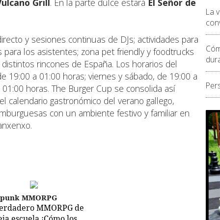
ulcano Grill
. En la parte dulce estará
El Señor de
La 
conv
irecto y sesiones continuas de DJs; actividades para
Cóm
s para los asistentes; zona pet friendly y foodtrucks
dur
istintos rincones de España. Los horarios del
de 19:00 a 01:00 horas; viernes y sábado, de 19:00 a
Per
 01:00 horas. The Burger Cup se consolida así
l calendario gastronómico del verano gallego,
mburguesas con un ambiente festivo y familiar en
Sanxenxo.
epunk MMORPG
verdadero MMORPG de
ieja escuela ¡Cómo los