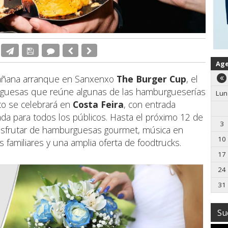
Ag
añana arranque en Sanxenxo
The Burger Cup
, el
rguesas que reúne algunas de las hamburgueserías
Lun
to se celebrará en
Costa Feira
, con entrada
da para todos los públicos. Hasta el próximo 12 de
3
n disfrutar de hamburguesas gourmet, música en
10
s familiares y una amplia oferta de foodtrucks.
17
24
31
Su