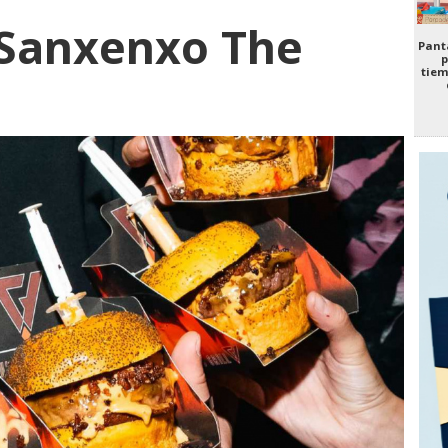
 Sanxenxo The
Panta
p
tiem