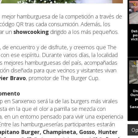
la mejor hamburguesa de la competición a través de
código QR tras cada consumición. Además, los
gar un
showcooking
dirigido a los más pequeños.
Det
po
víc
 de encuentro y de disfrute, y creemos que The
n ese espíritu. Durante varios días, la localidad
 las mejores hamburguesas del país, acompañadas
ión diseñada para que vecinos y visitantes vivan
vier Bravo
, promotor de The Burger Cup.
Un
momento
Our
p
p en Sanxenxo será la de las burgers más virales
Sanx
ta en la que el olor a parrilla se mezcla con
, en un entorno pensado para vivir una experiencia
 Entre las hamburgueserías participantes estarán
Op
Capitano Burger, Champineta, Gosso, Hunter