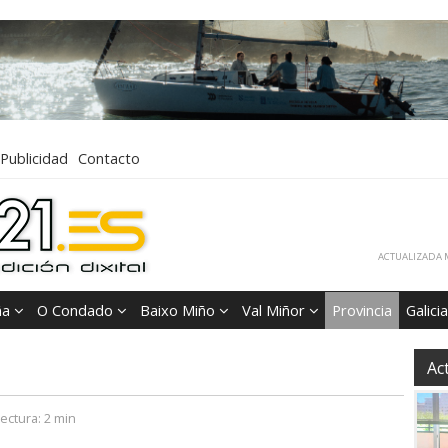
Publicidad
Contacto
ACTUALIZADA M
ña
O Condado
Baixo Miño
Val Miñor
Provincia
Galicia
Ac
ectura:
2 min