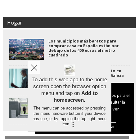
Hogar
Los municipios más baratos para
comprar casa en España están por
debajo de los 400 euros el metro
cuadrado
Cómo facilitar el envejecimiento en
las viviendas unifamiliares de Galicia
To add this web app to the home
screen open the browser option
Aviso sobre el Uso de cookies:
menu and tap on
Add to
Utilizamos cookies nuestras y de terceros para el
homescreen
.
Los hogares del futuro serán más
funcionamiento del digital. Puedes consultar la
saludables y adaptables, según un
The menu can be accessed by pressing
lista de cookies y como desconectarlas.
Ver
informe
the menu hardware button if your device
nuestra Política de Privacidad y Cookies
has one, or by tapping the top right menu
icon
.
Aceptar Cookies
Personalizar