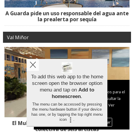
A Guarda pide un uso responsable del agua ante
la prealerta por sequía
Val Miñor
To add this web app to the home
screen open the browser option
Aviso sobre el Uso de cookies:
menu and tap on
Add to
Utilizamos cookies nuestras y de terceros para el
homescreen
.
funcionamiento del digital. Puedes consultar la
The menu can be accessed by pressing
lista de cookies y como desconectarlas.
Ver
the menu hardware button if your device
nuestra Política de Privacidad y Cookies
has one, or by tapping the top right menu
icon
.
Aceptar Cookies
Personalizar
El Multiusos de Sabarís acoge una muestra
colectiva de seis artistas