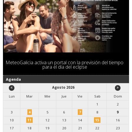
MeteoGalicia activa un portal con la previsión del tiempo
para el día del eclipse
Agenda
Agosto 2026
Lun
Mar
Mie
Jue
Vie
Sab
Dom
1
2
3
4
5
6
7
8
9
10
11
12
13
14
15
16
17
18
19
20
21
22
23