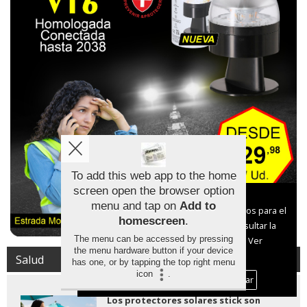
To add this web app to the home
screen open the browser option
Aviso sobre el Uso de cookies:
menu and tap on
Add to
Utilizamos cookies nuestras y de terceros para el
homescreen
.
funcionamiento del digital. Puedes consultar la
The menu can be accessed by pressing
lista de cookies y como desconectarlas.
Ver
the menu hardware button if your device
nuestra Política de Privacidad y Cookies
Salud
has one, or by tapping the top right menu
icon
.
Aceptar Cookies
Personalizar
Los protectores solares stick son