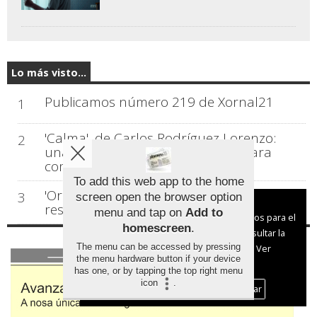
Lo más visto...
Publicamos número 219 de Xornal21
1
'Calma', de Carlos Rodríguez Lorenzo:
2
una mirada honesta y científica para
comprender la ansiedad
To add this web app to the home
'Origen', un manual ancestral para
3
screen open the browser option
Aviso sobre el Uso de cookies:
restaurar la salud
menu and tap on
Add to
Utilizamos cookies nuestras y de terceros para el
homescreen
.
funcionamiento del digital. Puedes consultar la
The menu can be accessed by pressing
lista de cookies y como desconectarlas.
Ver
the menu hardware button if your device
nuestra Política de Privacidad y Cookies
has one, or by tapping the top right menu
icon
.
Aceptar Cookies
Personalizar