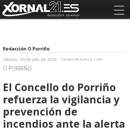
Redacción O Porriño
Sábado, 04 de Julio de 2026
Tiempo de lectura:
2 min
O PORRIÑO
El Concello do Porriño
refuerza la vigilancia y
prevención de
incendios ante la alerta