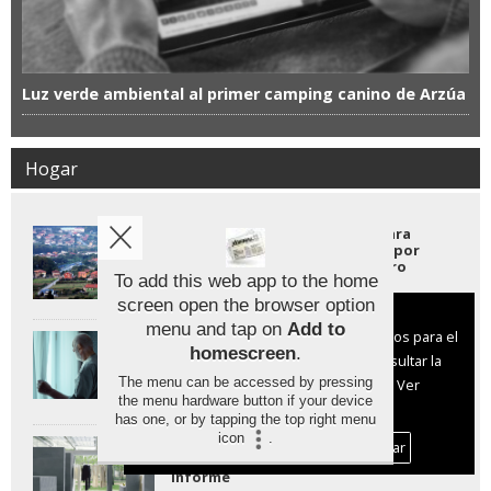
Luz verde ambiental al primer camping canino de Arzúa
Hogar
Los municipios más baratos para
comprar casa en España están por
debajo de los 400 euros el metro
To add this web app to the home
cuadrado
screen open the browser option
Aviso sobre el Uso de cookies:
menu and tap on
Add to
Utilizamos cookies nuestras y de terceros para el
Cómo facilitar el envejecimiento en
homescreen
.
las viviendas unifamiliares de Galicia
funcionamiento del digital. Puedes consultar la
The menu can be accessed by pressing
lista de cookies y como desconectarlas.
Ver
the menu hardware button if your device
nuestra Política de Privacidad y Cookies
has one, or by tapping the top right menu
icon
.
Los hogares del futuro serán más
Aceptar Cookies
Personalizar
saludables y adaptables, según un
informe