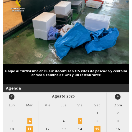
Golpe al furtivismo en Bueu: decomisan 165 kilos de pescado y centolla
en veda camino de Ons y un restaurante
Agenda
Agosto 2026
Lun
Mar
Mie
Jue
Vie
Sab
Dom
1
2
3
4
5
6
7
8
9
10
11
12
13
14
15
16