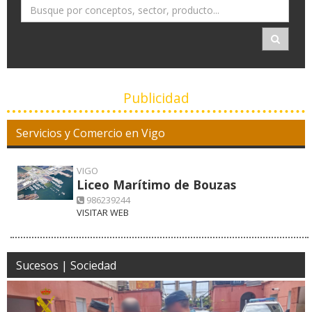
Publicidad
Servicios y Comercio en Vigo
VIGO
Liceo Marítimo de Bouzas
986239244
VISITAR WEB
Sucesos | Sociedad