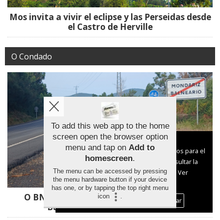
Mos invita a vivir el eclipse y las Perseidas desde
el Castro de Herville
O Condado
To add this web app to the home
screen open the browser option
Aviso sobre el Uso de cookies:
menu and tap on
Add to
Utilizamos cookies nuestras y de terceros para el
homescreen
.
funcionamiento del digital. Puedes consultar la
The menu can be accessed by pressing
lista de cookies y como desconectarlas.
Ver
the menu hardware button if your device
nuestra Política de Privacidad y Cookies
has one, or by tapping the top right menu
O BNG denuncia a exclusión de Mondariz
icon
.
Aceptar Cookies
Personalizar
Balneario da senda da PO-254