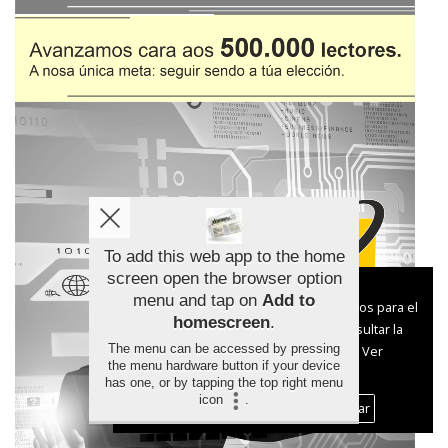
To add this web app to the home
screen open the browser option
Aviso sobre el Uso de cookies:
menu and tap on
Add to
Utilizamos cookies nuestras y de terceros para el
homescreen
.
funcionamiento del digital. Puedes consultar la
The menu can be accessed by pressing
lista de cookies y como desconectarlas.
Ver
the menu hardware button if your device
nuestra Política de Privacidad y Cookies
has one, or by tapping the top right menu
icon
.
Aceptar Cookies
Personalizar