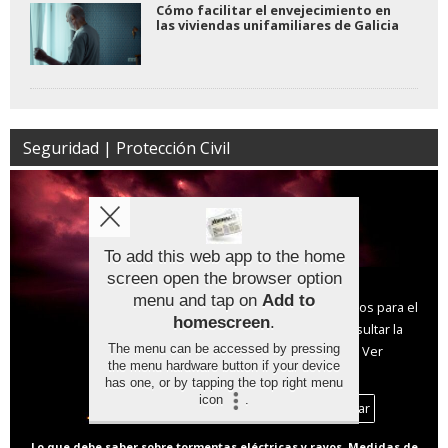
Cómo facilitar el envejecimiento en
las viviendas unifamiliares de Galicia
Seguridad | Protección Civil
To add this web app to the home
screen open the browser option
Aviso sobre el Uso de cookies:
menu and tap on
Add to
Utilizamos cookies nuestras y de terceros para el
homescreen
.
funcionamiento del digital. Puedes consultar la
The menu can be accessed by pressing
lista de cookies y como desconectarlas.
Ver
the menu hardware button if your device
nuestra Política de Privacidad y Cookies
has one, or by tapping the top right menu
icon
.
Aceptar Cookies
Personalizar
Lo que debe saber sobre tormentas eléctricas y rayos. Medidas de