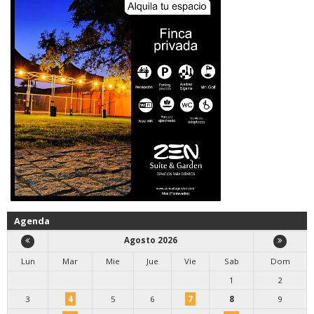
Agenda
Agosto 2026
Lun
Mar
Mie
Jue
Vie
Sab
Dom
1
2
3
4
5
6
7
8
9