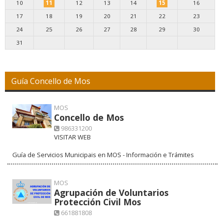
10
11
12
13
14
15
16
17
18
19
20
21
22
23
24
25
26
27
28
29
30
31
Guía Concello de Mos
MOS
Concello de Mos
986331200
VISITAR WEB
Guía de Servicios Municipais en MOS - Información e Trámites
MOS
Agrupación de Voluntarios
Protección Civil Mos
661881808