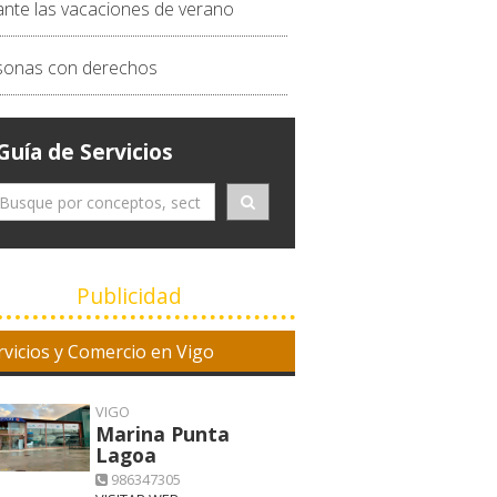
ante las vacaciones de verano
sonas con derechos
Guía de Servicios
Publicidad
rvicios y Comercio en Vigo
VIGO
Marina Punta
Lagoa
986347305