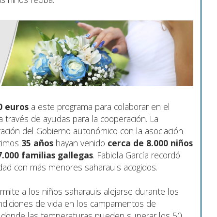
0 euros
a este programa para colaborar en el
a través de ayudas para la cooperación. La
ración del Gobierno autonómico con la asociación
ltimos
35 años
hayan venido
cerca de 8.000 niños
7.000 familias gallegas
. Fabiola García recordó
idad con más menores saharauis acogidos.
mite a los niños saharauis alejarse durante los
ndiciones de vida en los campamentos de
o, donde las temperaturas pueden superar los 50