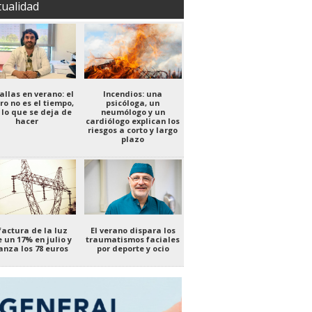
tualidad
allas en verano: el
Incendios: una
ro no es el tiempo,
psicóloga, un
 lo que se deja de
neumólogo y un
hacer
cardiólogo explican los
riesgos a corto y largo
plazo
factura de la luz
El verano dispara los
 un 17% en julio y
traumatismos faciales
anza los 78 euros
por deporte y ocio