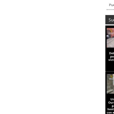
Pue
Su
De
po
víc
Un
Our
p
host
con 