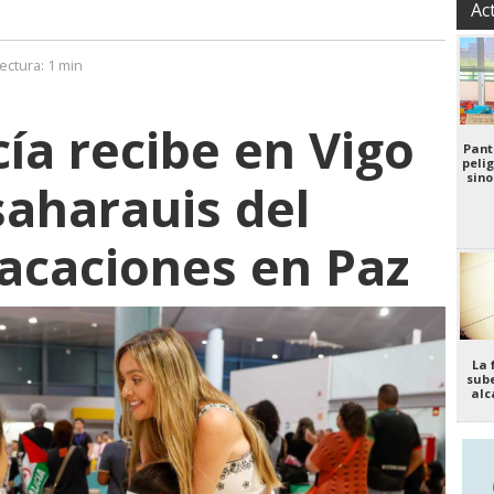
Ac
ectura:
1 min
ía recibe en Vigo
Pant
pelig
sino
saharauis del
acaciones en Paz
La 
sube
alc