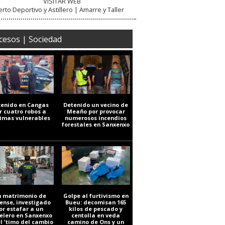
VISITAR WEB
rto Deportivo y Astillero | Amarre y Taller
cesos | Sociedad
tenido en Cangas
Detenido un vecino de
r cuatro robos a
Meaño por provocar
timas vulnerables
numerosos incendios
forestales en Sanxenxo
 matrimonio de
Golpe al furtivismo en
ense, investigado
Bueu: decomisan 165
or estafar a un
kilos de pescado y
elero en Sanxenxo
centolla en veda
el 'timo del cambio
camino de Ons y un