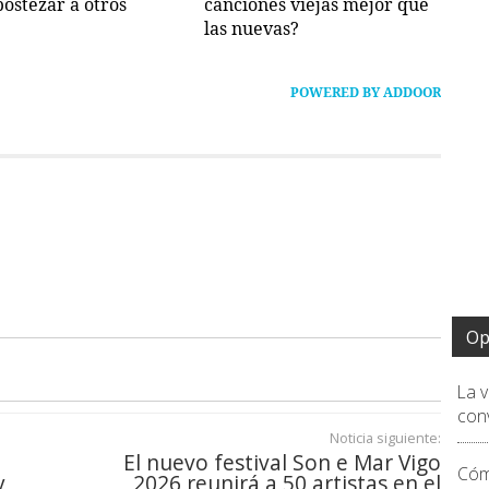
bostezar a otros
canciones viejas mejor que
las nuevas?
POWERED BY ADDOOR
Op
La 
conv
Noticia siguiente:
El nuevo festival Son e Mar Vigo
Cóm
y
2026 reunirá a 50 artistas en el