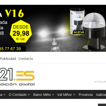
Publicidad
Contacto
ACTUALIZA
ña
O Condado
Baixo Miño
Val Miñor
Provincia
Galicia