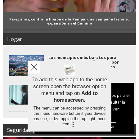
Peregrinos, contra la hierba de la Pampa: una campaña frena su
expansión en el Camino
Hogar
Los municipios más baratos para
comprar casa en España están por
debajo de los 400 euros el metro
cuadrado
To add this web app to the home
screen open the browser option
Cómo facilitar el envejecimiento en
Aviso sobre el Uso de cookies:
las viviendas unifamiliares de Galicia
menu and tap on
Add to
Utilizamos cookies nuestras y de terceros para el
homescreen
.
funcionamiento del digital. Puedes consultar la
The menu can be accessed by pressing
lista de cookies y como desconectarlas.
Ver
the menu hardware button if your device
nuestra Política de Privacidad y Cookies
has one, or by tapping the top right menu
icon
.
Aceptar Cookies
Personalizar
Seguridad | Protección Civil