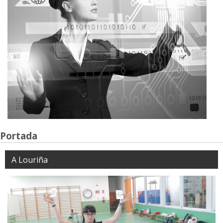
Portada
A Louriña