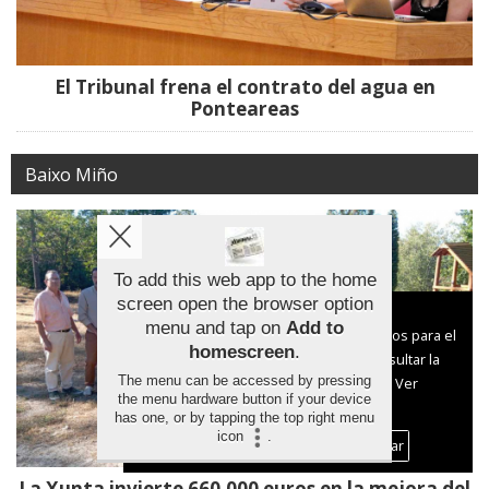
El Tribunal frena el contrato del agua en
Ponteareas
Baixo Miño
To add this web app to the home
screen open the browser option
Aviso sobre el Uso de cookies:
menu and tap on
Add to
Utilizamos cookies nuestras y de terceros para el
homescreen
.
funcionamiento del digital. Puedes consultar la
The menu can be accessed by pressing
lista de cookies y como desconectarlas.
Ver
the menu hardware button if your device
nuestra Política de Privacidad y Cookies
has one, or by tapping the top right menu
icon
.
Aceptar Cookies
Personalizar
La Xunta invierte 660.000 euros en la mejora del