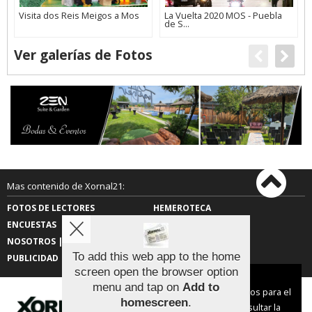
Visita dos Reis Meigos a Mos
La Vuelta 2020 MOS - Puebla
de S...
Ver galerías de Fotos
Mas contenido de Xornal21:
FOTOS DE LECTORES
HEMEROTECA
ENCUESTAS
AGENDA
NOSOTROS | GUPO XORNAL21
EDICIÓN IMPRESA
To add this web app to the home
PUBLICIDAD
CONTACTO
screen open the browser option
Aviso sobre el Uso de cookies:
menu and tap on
Add to
Utilizamos cookies nuestras y de terceros para el
homescreen
.
funcionamiento del digital. Puedes consultar la