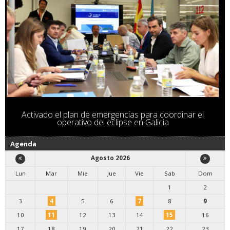
Activado el plan de emergencias para coordinar el
operativo del eclipse en Galicia
Agenda
Agosto 2026
Lun
Mar
Mie
Jue
Vie
Sab
Dom
1
2
3
4
5
6
7
8
9
10
11
12
13
14
15
16
17
18
19
20
21
22
23