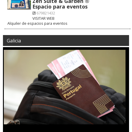
Zen Suite & Garden ®
Espacio para eventos
679821432
VISITAR WEB
Alquiler de espacios para eventos
Galicia