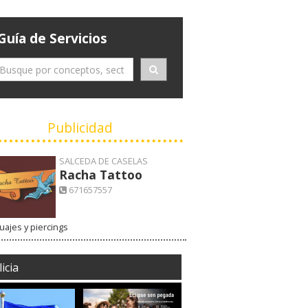
Guía de Servicios
Publicidad
SALCEDA DE CASELAS
Racha Tattoo
671657557
uajes y piercings
icia