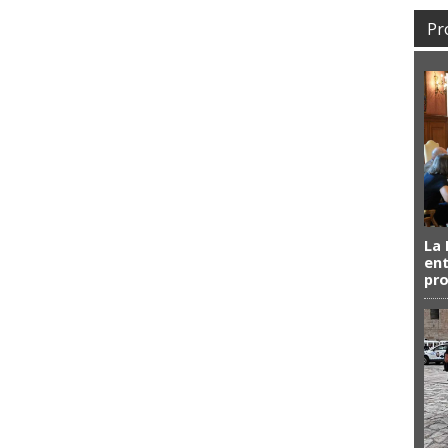
Pr
La 
ent
pro