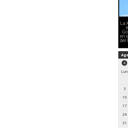
La 
e
Go
en e
del 
Ag
Lun
3
10
17
24
31