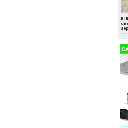
El 
des
se