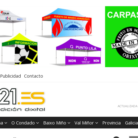
Publicidad
Contacto
ACTUALIZADA 
ña
O Condado
Baixo Miño
Val Miñor
Provincia
Galicia