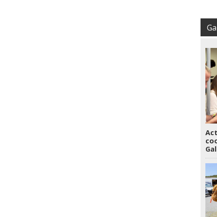
Gal
Act
coo
Gal