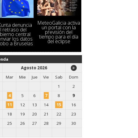
MeteoGalicia activa
Xunta denuncia
un portal con la
l retraso del
previsión del
bierno central
tiempo para el día
nviar los datos
del eclipse
lobo a Bruselas
enda
Agosto 2026
Mar
Mie
Jue
Vie
Sab
Dom
1
2
4
5
6
7
8
9
11
12
13
14
15
16
18
19
20
21
22
23
25
26
27
28
29
30