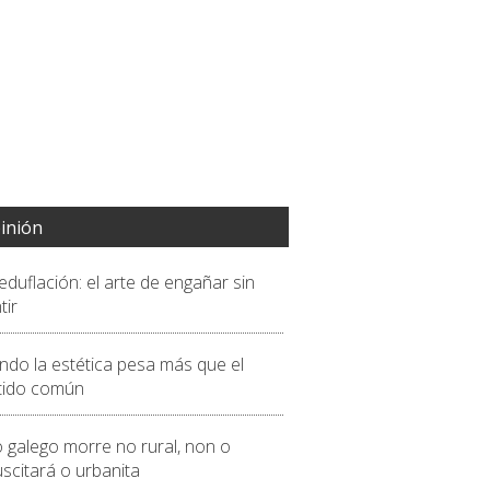
inión
eduflación: el arte de engañar sin
tir
ndo la estética pesa más que el
tido común
o galego morre no rural, non o
scitará o urbanita