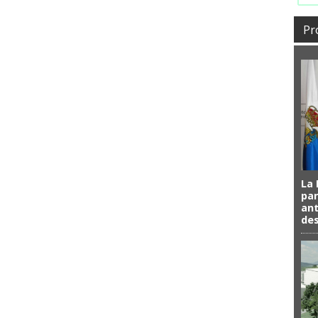
Pr
La 
par
ant
de