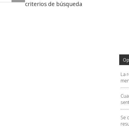
criterios de búsqueda
Op
La r
men
Cua
sen
Se 
resu