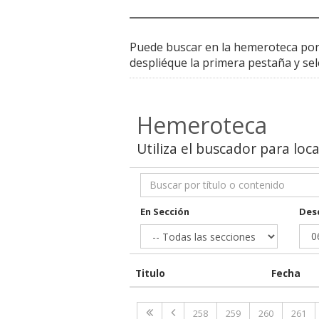
______________________
Puede buscar en la hemeroteca por va
despliéque la primera pestaña y sele
Hemeroteca
Utiliza el buscador para loc
En Sección
Des
Titulo
Fecha
258
259
260
261