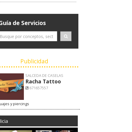
Guía de Servicios
Publicidad
SALCEDA DE CASELAS
Racha Tattoo
671657557
uajes y piercings
icia