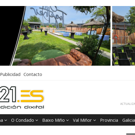
Publicidad
Contacto
ACTUALIZA
ña
O Condado
Baixo Miño
Val Miñor
Provincia
Galicia