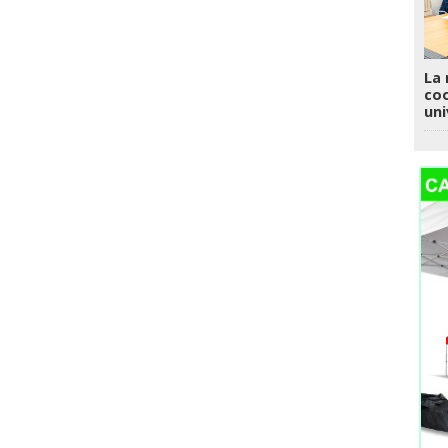
La 
coo
uni