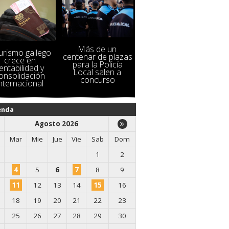
Más de un
turismo gallego
centenar de plazas
crece en
para la Policía
entabilidad y
Local salen a
onsolidación
concurso
internacional
enda
Agosto 2026
Mar
Mie
Jue
Vie
Sab
Dom
1
2
4
5
6
7
8
9
11
12
13
14
15
16
18
19
20
21
22
23
25
26
27
28
29
30