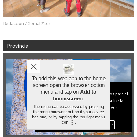
Redacción / Xornal21.es
Provincia
To add this web app to the home
screen open the browser option
Aviso sobre el Uso de cookies:
menu and tap on
Add to
Utilizamos cookies nuestras y de terceros para el
homescreen
.
funcionamiento del digital. Puedes consultar la
The menu can be accessed by pressing
lista de cookies y como desconectarlas.
Ver
the menu hardware button if your device
nuestra Política de Privacidad y Cookies
has one, or by tapping the top right menu
icon
.
Aceptar Cookies
Personalizar