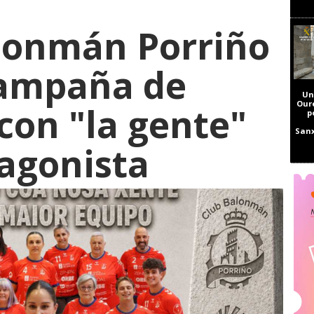
alonmán Porriño
campaña de
Un
Our
con "la gente"
p
Sanx
agonista