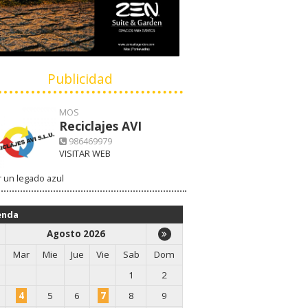
Publicidad
MOS
Reciclajes AVI
986469979
VISITAR WEB
 un legado azul
enda
Agosto 2026
Mar
Mie
Jue
Vie
Sab
Dom
1
2
4
5
6
7
8
9