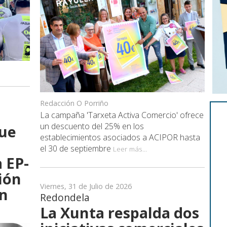
Redacción O Porriño
La campaña 'Tarxeta Activa Comercio' ofrece
un descuento del 25% en los
que
establecimientos asociados a ACIPOR hasta
el 30 de septiembre
Leer más...
 EP-
ión
Viernes, 31 de Julio de 2026
en
Redondela
La Xunta respalda dos