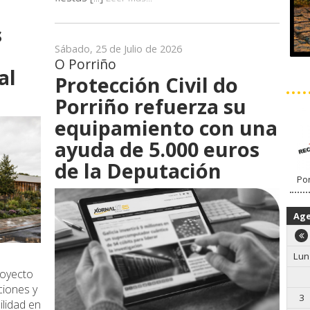
s
Sábado, 25 de Julio de 2026
O Porriño
al
Protección Civil do
Porriño refuerza su
equipamiento con una
ayuda de 5.000 euros
de la Deputación
Por
Ag
Lun
proyecto
ciones y
3
ilidad en