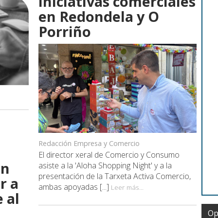
iniciativas comerciales
en Redondela y O
Porriño
Redacción Empresa y Comercio
El director xeral de Comercio y Consumo
ón
asiste a la 'Aloha Shopping Night' y a la
presentación de la Tarxeta Activa Comercio,
r a
ambas apoyadas [...]
Leer más...
 al
Op