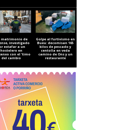
 matrimonio de
Golpe al furtivismo en
ense, investigado
Bueu: decomisan 165
or estafar a un
kilos de pescado y
hostelero en
centolla en veda
enxo con el 'timo
camino de Ons y un
del cambio
restaurante