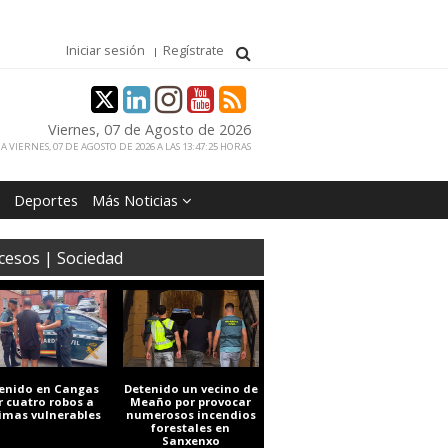
Iniciar sesión
Regístrate
Viernes, 07 de Agosto de 2026
 VIERNES, 07 DE AGOSTO DE 2026 A LAS 13:47:25 HORAS
Deportes
Más Noticias
cesos | Sociedad
enido en Cangas
Detenido un vecino de
r cuatro robos a
Meaño por provocar
timas vulnerables
numerosos incendios
forestales en
Sanxenxo