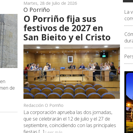
Martes, 28 de Julio de 2026
O Porriño
La 
O Porriño fija sus
conv
festivos de 2027 en
Cóm
San Bieito y el Cristo
dur
Per
 en
rimen de
Redacción O Porriño
La corporación aprueba las dos jornadas,
que se celebrarán el 12 de julio y el 27 de
septiembre, coincidiendo con las principales
fiestas [...]
Leer más...