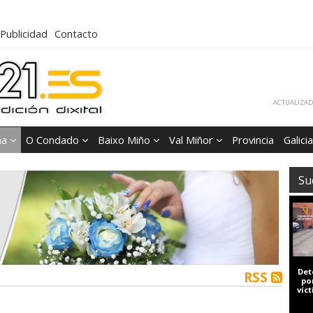
Publicidad
Contacto
ACTUALIZADA
ña
O Condado
Baixo Miño
Val Miñor
Provincia
Galicia
Su
Det
RSS
po
víc