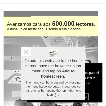
To add this web app to the home
screen open the browser option
Aviso sobre el Uso de cookies:
menu and tap on
Add to
Utilizamos cookies nuestras y de terceros para el
homescreen
.
funcionamiento del digital. Puedes consultar la
The menu can be accessed by pressing
lista de cookies y como desconectarlas.
Ver
the menu hardware button if your device
nuestra Política de Privacidad y Cookies
has one, or by tapping the top right menu
icon
.
Aceptar Cookies
Personalizar