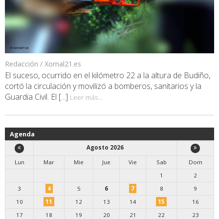
Redacción / Xornal21.es
El suceso, ocurrido en el kilómetro 22 a la altura de Budiño,
cortó la circulación y movilizó a bomberos, sanitarios y la
Guardia Civil. El [...]
Leer más...
Agenda
Agosto 2026
Lun
Mar
Mie
Jue
Vie
Sab
Dom
1
2
3
4
5
6
7
8
9
10
11
12
13
14
15
16
17
18
19
20
21
22
23