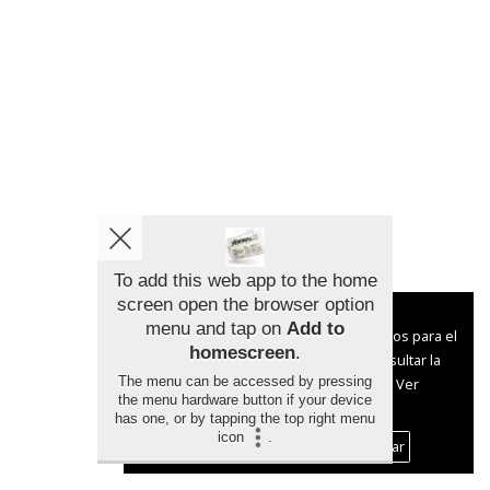
To add this web app to the home
screen open the browser option
Aviso sobre el Uso de cookies:
menu and tap on
Add to
Utilizamos cookies nuestras y de terceros para el
homescreen
.
funcionamiento del digital. Puedes consultar la
The menu can be accessed by pressing
lista de cookies y como desconectarlas.
Ver
the menu hardware button if your device
nuestra Política de Privacidad y Cookies
has one, or by tapping the top right menu
icon
.
Aceptar Cookies
Personalizar