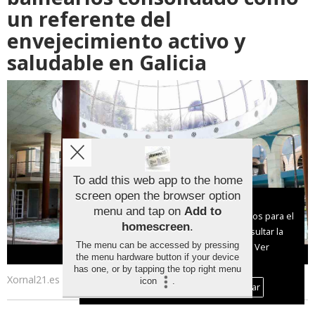
un referente del
envejecimiento activo y
saludable en Galicia
To add this web app to the home
screen open the browser option
Aviso sobre el Uso de cookies:
menu and tap on
Add to
Utilizamos cookies nuestras y de terceros para el
homescreen
.
funcionamiento del digital. Puedes consultar la
The menu can be accessed by pressing
lista de cookies y como desconectarlas.
Ver
the menu hardware button if your device
nuestra Política de Privacidad y Cookies
has one, or by tapping the top right menu
Xornal21.es
icon
.
Aceptar Cookies
Personalizar