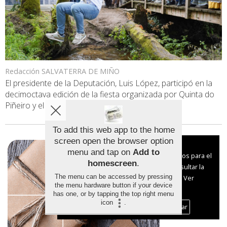
Redacción SALVATERRA DE MIÑO
El presidente de la Deputación, Luis López, participó en la
decimoctava edición de la fiesta organizada por Quinta do
Piñeiro y el Concello, [...]
Leer más...
To add this web app to the home
screen open the browser option
Aviso sobre el Uso de cookies:
menu and tap on
Add to
Utilizamos cookies nuestras y de terceros para el
homescreen
.
funcionamiento del digital. Puedes consultar la
The menu can be accessed by pressing
lista de cookies y como desconectarlas.
Ver
the menu hardware button if your device
nuestra Política de Privacidad y Cookies
has one, or by tapping the top right menu
icon
.
Aceptar Cookies
Personalizar