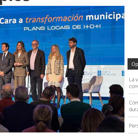
Op
La 
conv
Cóm
dur
Per