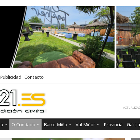
Publicidad
Contacto
ACTUALIZAD
ña
O Condado
Baixo Miño
Val Miñor
Provincia
Galicia