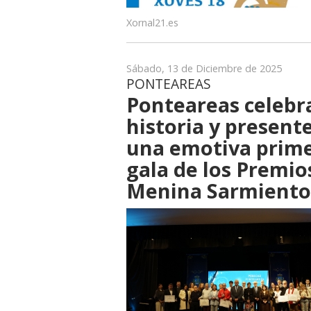
Xornal21.es
Sábado, 13 de Diciembre de 2025
PONTEAREAS
Ponteareas celebr
historia y present
una emotiva prim
gala de los Premio
Menina Sarmiento