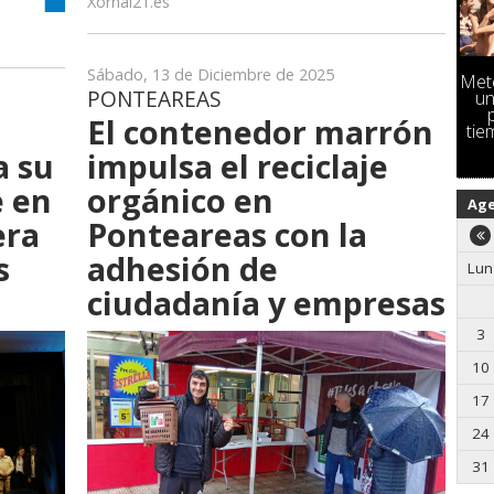
Xornal21.es
Sábado, 13 de Diciembre de 2025
Mete
PONTEAREAS
un
El contenedor marrón
tie
a su
impulsa el reciclaje
e en
orgánico en
Ag
era
Ponteareas con la
s
adhesión de
Lun
ciudadanía y empresas
3
10
17
24
31