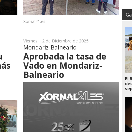
Gal
Xornal21.es
Viernes, 12 de Diciembre de 2025
Mondariz-Balneario
u
Aprobada la tasa de
más
Vado en Mondariz-
Balneario
El 
des
se