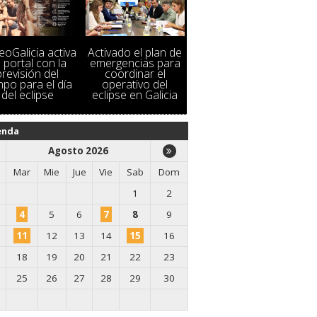
oGalicia activa
Activado el plan de
 portal con la
emergencias para
previsión del
coordinar el
mpo para el día
operativo del
del eclipse
eclipse en Galicia
enda
Agosto 2026
Mar
Mie
Jue
Vie
Sab
Dom
1
2
4
5
6
7
8
9
11
12
13
14
15
16
18
19
20
21
22
23
25
26
27
28
29
30