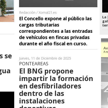
Redacción / Xornal21.es
La 
El Concello expone al público las
gal
cargas tributarias
te
correspondientes a las entradas
de vehículos en fincas privadas
durante el año fiscal en curso.
s se
Jueves, 11 de Diciembre de 2025
PONTEAREAS
agua
El BNG propone
impartir la formación
en desfibriladores
dentro de las
instalaciones