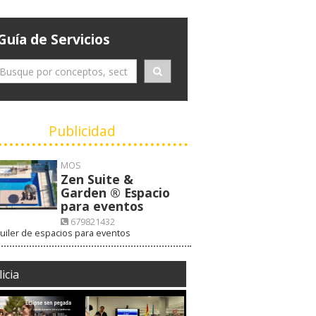
Guía de Servicios
Publicidad
MOS
Zen Suite &
Garden ® Espacio
para eventos
679821432
uiler de espacios para eventos
VISITAR WEB
icia