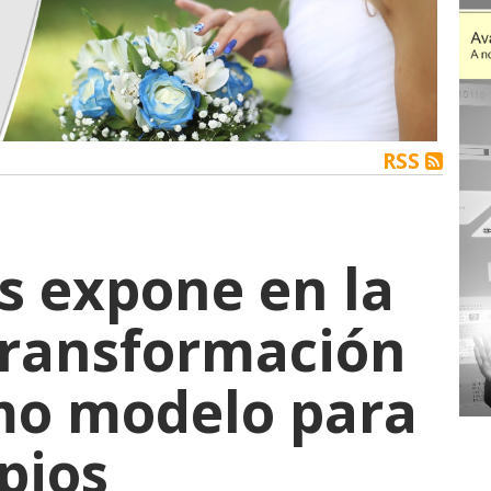
RSS
s expone en la
transformación
omo modelo para
pios