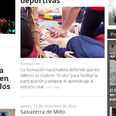
deportivas
Pr
Xornal21.es
a
La formación nacionalista defiende que los
talleres se realicen "in situ" para facilitar la
 en
participación y adaptar el aprendizaje al
los
entorno real.
Leer más...
El 
en 
par
Jueves, 11 de Diciembre de 2025
Salvaterra de Miño