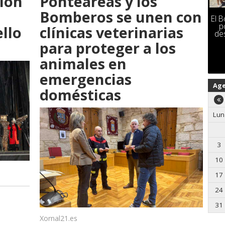
ción
Ponteareas y los
Bomberos se unen con
El 
p
ello
clínicas veterinarias
de
para proteger a los
animales en
emergencias
Ag
domésticas
Lun
3
10
17
24
31
Xornal21.es