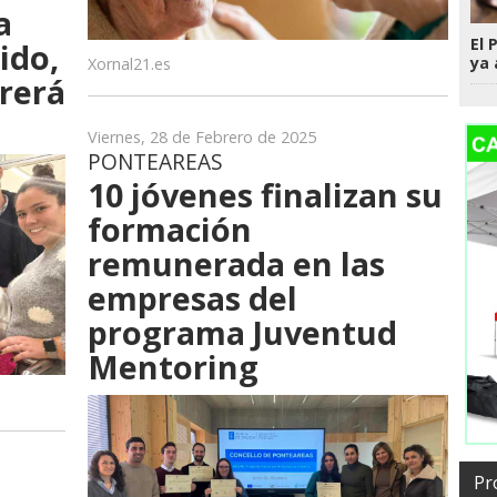
a
El 
ido,
ya 
Xornal21.es
rerá
Viernes, 28 de Febrero de 2025
PONTEAREAS
10 jóvenes finalizan su
formación
remunerada en las
empresas del
programa Juventud
Mentoring
Pr