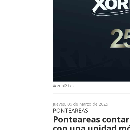
Xornal21.es
Jueves, 06 de Marzo de 2025
PONTEAREAS
Ponteareas contar
con una unidad mó