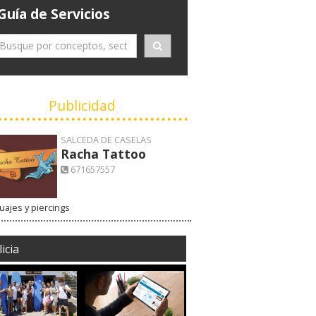
Guía de Servicios
Publicidad
SALCEDA DE CASELAS
Racha Tattoo
671657557
uajes y piercings
icia