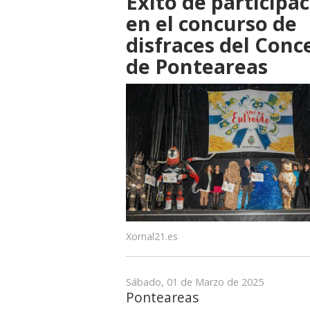
Éxito de participa
en el concurso de
disfraces del Conc
de Ponteareas
Xornal21.es
Sábado, 01 de Marzo de 2025
Ponteareas