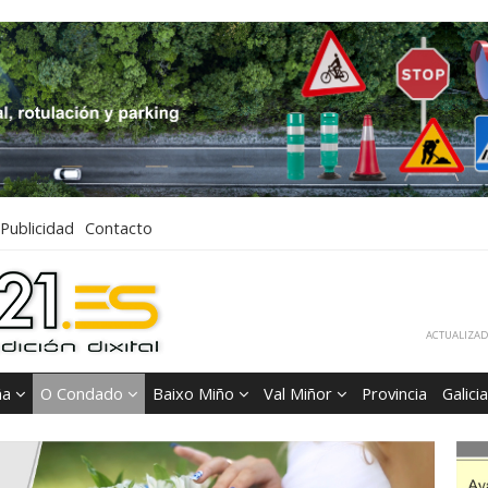
Publicidad
Contacto
ACTUALIZADA
ña
O Condado
Baixo Miño
Val Miñor
Provincia
Galicia