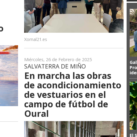
o
o
Xornal21.es
Miércoles, 26 de Febrero de 2025
Gal
SALVATERRA DE MIÑO
Pro
En marcha las obras
ide
de acondicionamiento
de vestuarios en el
campo de fútbol de
Oural
El 