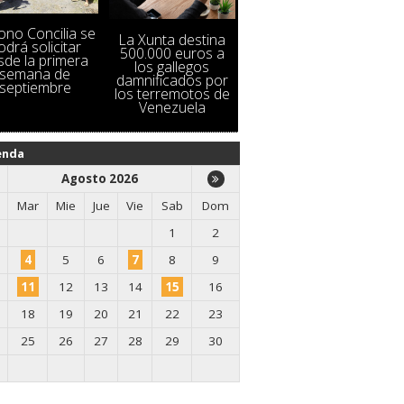
Bono Concilia se
La Xunta destina
odrá solicitar
500.000 euros a
sde la primera
los gallegos
semana de
damnificados por
septiembre
los terremotos de
Venezuela
enda
Agosto 2026
Mar
Mie
Jue
Vie
Sab
Dom
1
2
4
5
6
7
8
9
11
12
13
14
15
16
18
19
20
21
22
23
25
26
27
28
29
30