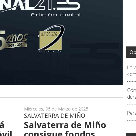
Op
La 
conv
Cóm
dur
Miércoles, 05 de Marzo de 2025
Per
SALVATERRA DE MIÑO
á
Salvaterra de Miño
vil
consigue fondos