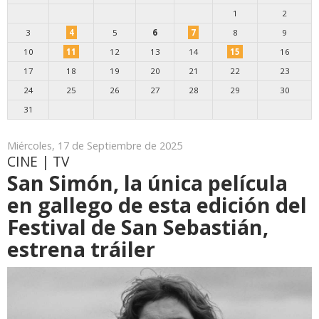
1
2
3
4
5
6
7
8
9
10
11
12
13
14
15
16
17
18
19
20
21
22
23
24
25
26
27
28
29
30
31
Miércoles, 17 de Septiembre de 2025
CINE | TV
San Simón, la única película
en gallego de esta edición del
Festival de San Sebastián,
estrena tráiler