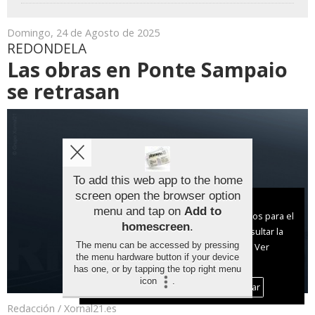
Domingo, 24 de Agosto de 2025
REDONDELA
Las obras en Ponte Sampaio
se retrasan
To add this web app to the home
screen open the browser option
Aviso sobre el Uso de cookies:
menu and tap on
Add to
Utilizamos cookies nuestras y de terceros para el
homescreen
.
funcionamiento del digital. Puedes consultar la
The menu can be accessed by pressing
lista de cookies y como desconectarlas.
Ver
the menu hardware button if your device
nuestra Política de Privacidad y Cookies
has one, or by tapping the top right menu
icon
.
Aceptar Cookies
Personalizar
Redacción / Xornal21.es