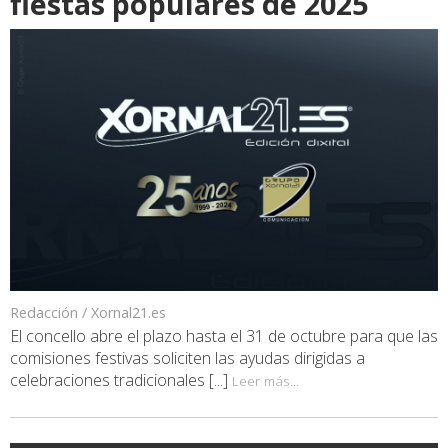
fiestas populares de 2025
Redacción / Xornal21.es
El concello abre el plazo hasta el 31 de octubre para que las
comisiones festivas soliciten las ayudas dirigidas a
celebraciones tradicionales [...]
Leer más...