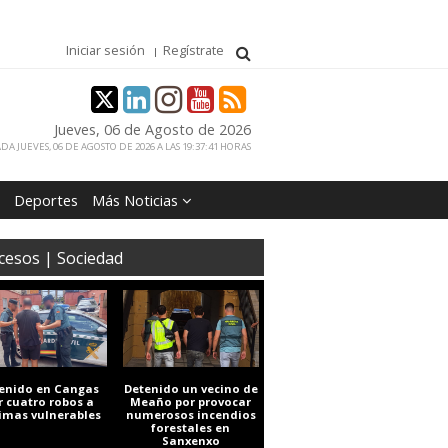
Iniciar sesión
Regístrate
Jueves, 06 de Agosto de 2026
DA JUEVES, 06 DE AGOSTO DE 2026 A LAS 19:37:41 HORAS
Deportes
Más Noticias
cesos | Sociedad
enido en Cangas
Detenido un vecino de
r cuatro robos a
Meaño por provocar
timas vulnerables
numerosos incendios
forestales en
Sanxenxo