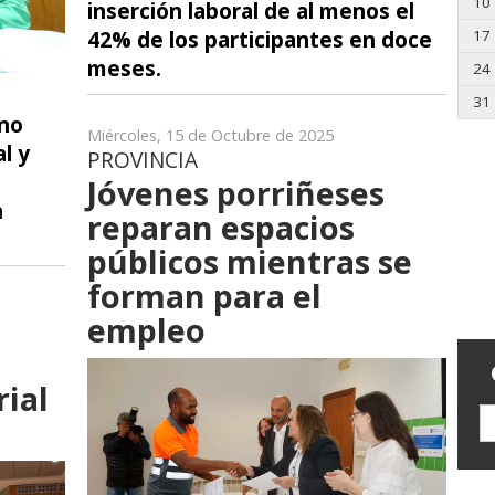
10
inserción laboral de al menos el
42% de los participantes en doce
17
meses.
24
31
rno
Miércoles, 15 de Octubre de 2025
l y
PROVINCIA
Jóvenes porriñeses
n
reparan espacios
públicos mientras se
forman para el
empleo
ial