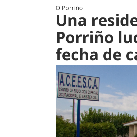
O Porriño
Una resid
Porriño lu
fecha de 