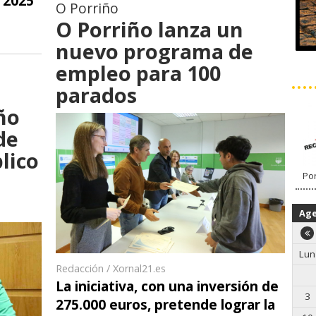
 2025
O Porriño
O Porriño lanza un
nuevo programa de
empleo para 100
parados
ño
de
lico
Por
Ag
Lun
Redacción / Xornal21.es
La iniciativa, con una inversión de
3
275.000 euros, pretende lograr la