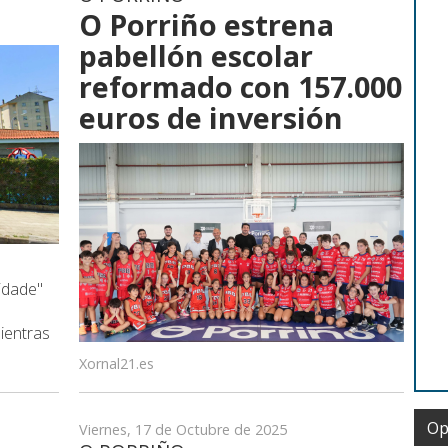
O Porriño estrena
pabellón escolar
reformado con 157.000
euros de inversión
idade"
mientras
Xornal21.es
Op
Viernes, 17 de Octubre de 2025