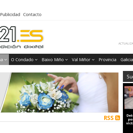
Publicidad
Contacto
ACTUALIZA
ña
O Condado
Baixo Miño
Val Miñor
Provincia
Galicia
Su
Det
RSS
po
víc