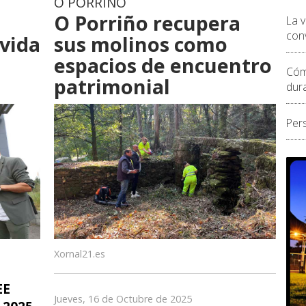
O PORRIÑO
O Porriño recupera
La 
conv
 vida
sus molinos como
espacios de encuentro
Cóm
patrimonial
dur
Per
Xornal21.es
EE
Jueves, 16 de Octubre de 2025