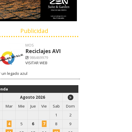
Publicidad
MOS
Reciclajes AVI
986469979
VISITAR WEB
 un legado azul
enda
Agosto 2026
Mar
Mie
Jue
Vie
Sab
Dom
1
2
4
5
6
7
8
9