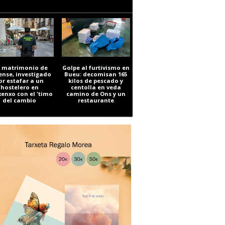
 matrimonio de
Golpe al furtivismo en
ense, investigado
Bueu: decomisan 165
or estafar a un
kilos de pescado y
hostelero en
centolla en veda
enxo con el 'timo
camino de Ons y un
del cambio
restaurante