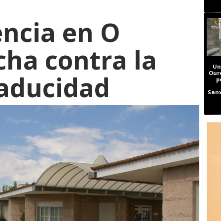
encia en O
cha contra la
Un
Our
caducidad
p
Sanx