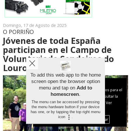
Domingo, 17 de Agosto de 2025
O PORRIÑO
Jóvenes de toda España
participan en el Campo de
Voluntariado Sendeiros do
Louro
To add this web app to the home
screen open the browser option
Aviso sobre el Uso de cookies:
menu and tap on
Add to
Utilizamos cookies nuestras y de terceros para el
homescreen
.
funcionamiento del digital. Puedes consultar la
The menu can be accessed by pressing
lista de cookies y como desconectarlas.
Ver
the menu hardware button if your device
nuestra Política de Privacidad y Cookies
has one, or by tapping the top right menu
icon
.
Aceptar Cookies
Personalizar