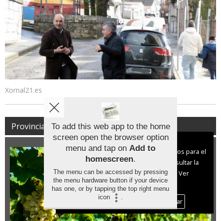
Xornal21.es
Provincia
To add this web app to the home
screen open the browser option
Aviso sobre el Uso de cookies:
menu and tap on
Add to
Utilizamos cookies nuestras y de terceros para el
homescreen
.
funcionamiento del digital. Puedes consultar la
The menu can be accessed by pressing
lista de cookies y como desconectarlas.
Ver
the menu hardware button if your device
nuestra Política de Privacidad y Cookies
has one, or by tapping the top right menu
icon
.
Aceptar Cookies
Personalizar