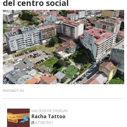
del centro social
Xornal21.es
SALCEDA DE CASELAS
Racha Tattoo
671657557