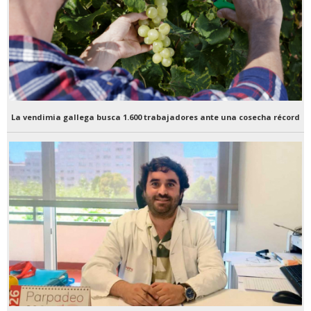
La vendimia gallega busca 1.600 trabajadores ante una cosecha récord