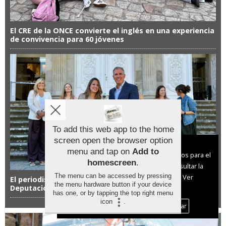
El CRE de la ONCE convierte el inglés en una experiencia
de convivencia para 60 jóvenes
To add this web app to the home
screen open the browser option
Aviso sobre el Uso de cookies:
menu and tap on
Add to
Utilizamos cookies nuestras y de terceros para el
homescreen
.
funcionamiento del digital. Puedes consultar la
The menu can be accessed by pressing
lista de cookies y como desconectarlas.
Ver
El periodismo con mirada femenina se premia en la
the menu hardware button if your device
Deputación
nuestra Política de Privacidad y Cookies
has one, or by tapping the top right menu
icon
.
Aceptar Cookies
Personalizar