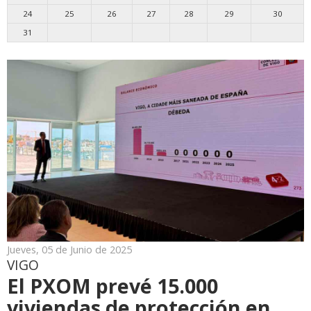
24
25
26
27
28
29
30
31
Jueves, 05 de Junio de 2025
VIGO
El PXOM prevé 15.000
viviendas de protección en