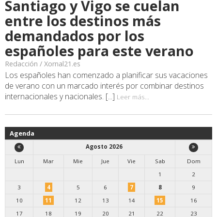
Santiago y Vigo se cuelan
entre los destinos más
demandados por los
españoles para este verano
Redacción / Xornal21.es
Los españoles han comenzado a planificar sus vacaciones
de verano con un marcado interés por combinar destinos
internacionales y nacionales. [...]
Leer más...
Agenda
Agosto 2026
Lun
Mar
Mie
Jue
Vie
Sab
Dom
1
2
3
4
5
6
7
8
9
10
11
12
13
14
15
16
17
18
19
20
21
22
23