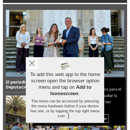
To add this web app to the home
screen open the browser option
El periodismo con mirada femenina se premia en la
Aviso sobre el Uso de cookies:
Deputación
menu and tap on
Add to
Utilizamos cookies nuestras y de terceros para el
homescreen
.
funcionamiento del digital. Puedes consultar la
The menu can be accessed by pressing
lista de cookies y como desconectarlas.
Ver
the menu hardware button if your device
nuestra Política de Privacidad y Cookies
has one, or by tapping the top right menu
icon
.
Aceptar Cookies
Personalizar