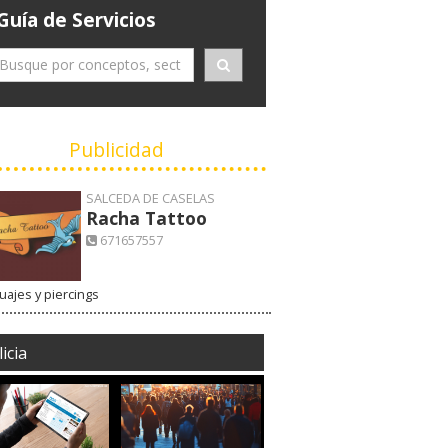
Guía de Servicios
Publicidad
SALCEDA DE CASELAS
Racha Tattoo
671657557
uajes y piercings
icia