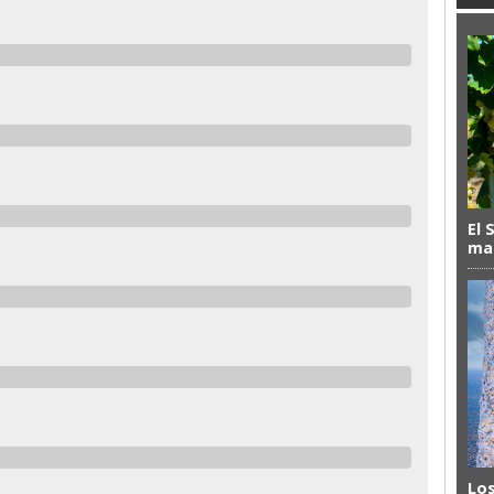
El 
mas
Los