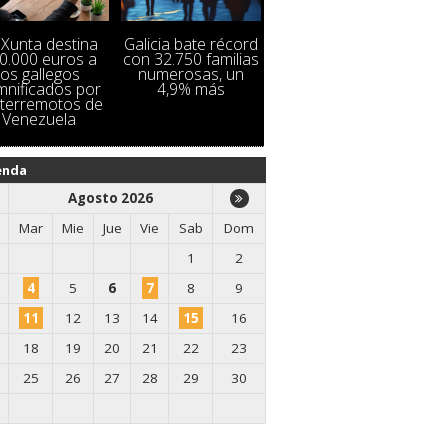
 Xunta destina
Galicia bate récord
0.000 euros a
con 32.750 familias
los gallegos
numerosas, un
mnificados por
4,9% más
 terremotos de
Venezuela
enda
Agosto 2026
Mar
Mie
Jue
Vie
Sab
Dom
1
2
4
5
6
7
8
9
11
12
13
14
15
16
18
19
20
21
22
23
25
26
27
28
29
30