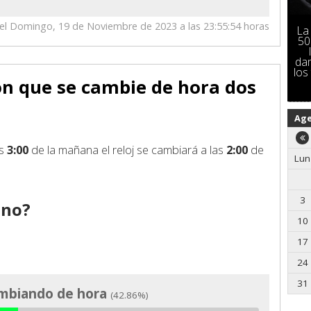
ó el Domingo, 19 de Noviembre de 2023 a las 23:55:54 horas
La
50
da
los
on que se cambie de hora dos
Ag
as
3:00
de la mañana el reloj se cambiará a las
2:00
de
Lun
3
 no?
10
17
24
31
cambiando de hora
(42.86%)