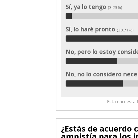
Sí, ya lo tengo
(3.23%)
Sí, lo haré pronto
(38.71%)
No, pero lo estoy consi
No, no lo considero nec
Esta encuesta f
¿Estás de acuerdo 
amnistía para los 