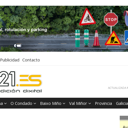
Publicidad
Contacto
ACTUALIZADA M
ña
O Condado
Baixo Miño
Val Miñor
Provincia
Galicia