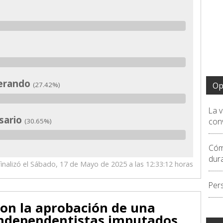
derando
Op
(27.42%)
La 
esario
conv
(30.65%)
Cóm
dur
inalizó el Sábado, 17 de Mayo de 2025 a las 12:33:12 horas
Per
con la aprobación de una
independentistas imputados