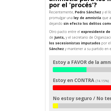
por el 'procés'?
Recientemente,
Pedro Sánchez
y el l
promulgar una
ley de amnistía
que a
dejando
sin efecto los delitos com
Otro pacto entre el
expresidente de 
de
Junts,
y el secretario de Organizac
los secesionistas imputados
por el
Sánchez
y mantener a su partido en e
Estoy a FAVOR de la amn
Estoy en CONTRA
(74.15%)
No estoy seguro / No te