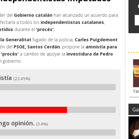
íder del
Gobierno catalán
han alcanzado un acuerdo para
fectaría a todos los
i
ndependentistas catalanes
,
etidos
durante el
'procés'.
la Generalitat
fugado de la justicia,
Carles Puigdemont
ión del
PSOE, Santos Cerdán
, propone la
amnistía para
'procés'
a cambio de apoyar la
investidura de Pedro
l gobierno.
istía
(22.45%)
Tat
Gal
ngo opinión.
(3.4%)